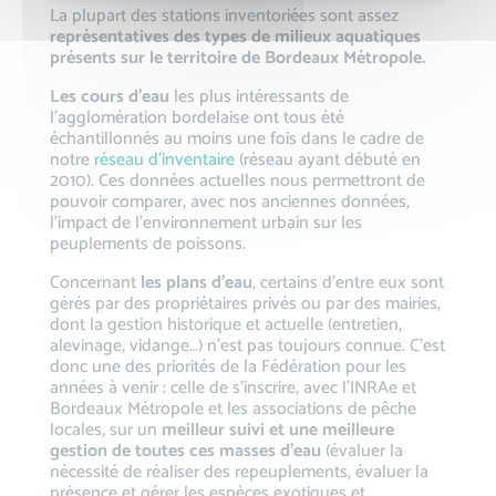
La plupart des stations inventoriées sont assez
représentatives des types de milieux aquatiques
présents sur le territoire de Bordeaux Métropole.
Les cours d’eau
les plus intéressants de
l’agglomération bordelaise ont tous été
échantillonnés au moins une fois dans le cadre de
notre
réseau d’inventaire
(réseau ayant débuté en
2010). Ces données actuelles nous permettront de
pouvoir comparer, avec nos anciennes données,
l’impact de l’environnement urbain sur les
peuplements de poissons.
Concernant
les plans d’eau
, certains d’entre eux sont
gérés par des propriétaires privés ou par des mairies,
dont la gestion historique et actuelle (entretien,
alevinage, vidange…) n’est pas toujours connue. C’est
donc une des priorités de la Fédération pour les
années à venir : celle de s’inscrire, avec l’INRAe et
Bordeaux Métropole et les associations de pêche
locales, sur un
meilleur suivi et une meilleure
gestion de toutes ces masses d’eau
(évaluer la
nécessité de réaliser des repeuplements, évaluer la
présence et gérer les espèces exotiques et