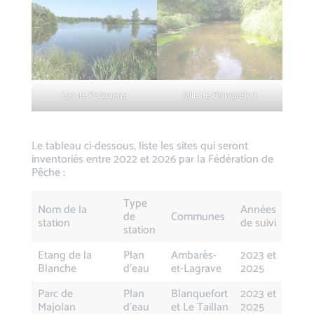
Lac de Padouens
Jalle de Blanquefort
Le tableau ci-dessous, liste les sites qui seront
inventoriés entre 2022 et 2026 par la Fédération de
Pêche :
Type
Nom de la
Années
de
Communes
station
de suivi
station
Etang de la
Plan
Ambarès-
2023 et
Blanche
d’eau
et-Lagrave
2025
Parc de
Plan
Blanquefort
2023 et
Majolan
d’eau
et Le Taillan
2025