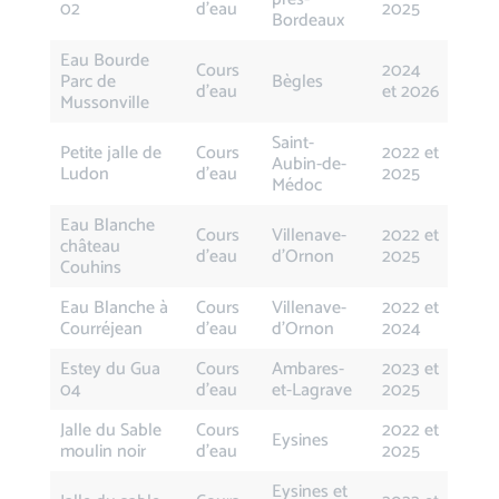
02
d’eau
2025
Bordeaux
Eau Bourde
Cours
2024
Parc de
Bègles
d’eau
et 2026
Mussonville
Saint-
Petite jalle de
Cours
2022 et
Aubin-de-
Ludon
d’eau
2025
Médoc
Eau Blanche
Cours
Villenave-
2022 et
château
d’eau
d’Ornon
2025
Couhins
Eau Blanche à
Cours
Villenave-
2022 et
Courréjean
d’eau
d’Ornon
2024
Estey du Gua
Cours
Ambares-
2023 et
04
d’eau
et-Lagrave
2025
Jalle du Sable
Cours
2022 et
Eysines
moulin noir
d’eau
2025
Eysines et