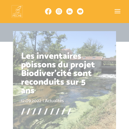
Panneau de gestion des cookies
Les inventaires
poissons du projet
Biodiver’cité sont
reconduits sur 5
ans
12.09.2022
|
Actualités