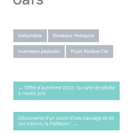
bathymétrie
Bordeaux Métropole
inventaires piscicoles
Projet Biodiver'Cité
←
Offre d’automne 2022 : la carte de pêche
à moitié prix
Découverte d’un cours d’eau sauvage et de
ses trésors, la Paillasse !
→