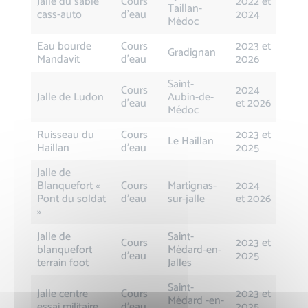
Jalle du sable
Cours
2022 et
Taillan-
cass-auto
d’eau
2024
Médoc
Eau bourde
Cours
2023 et
Gradignan
Mandavit
d’eau
2026
Saint-
Cours
2024
Jalle de Ludon
Aubin-de-
d’eau
et 2026
Médoc
Ruisseau du
Cours
2023 et
Le Haillan
Haillan
d’eau
2025
Jalle de
Blanquefort «
Cours
Martignas-
2024
Pont du soldat
d’eau
sur-jalle
et 2026
»
Jalle de
Saint-
Cours
2023 et
blanquefort
Médard-en-
d’eau
2025
terrain foot
Jalles
Saint-
Jalle centre
Cours
2023 et
Médard -en-
essai militaire
d’eau
2025